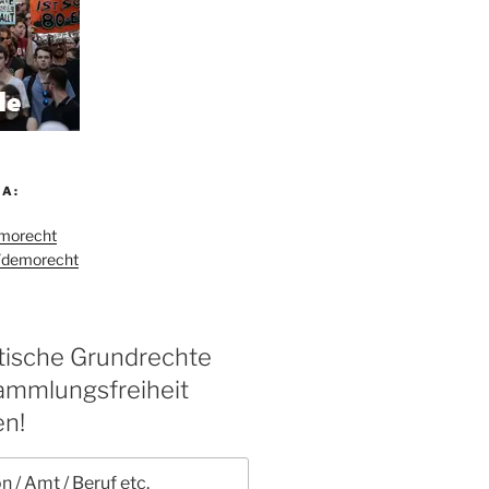
A:
emorecht
/demorecht
ische Grundrechte
ammlungsfreiheit
en!