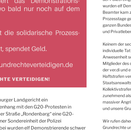
wurden elf Dem
Beamter kam z
Prozesstage ge
ganzen Bundesg
und Privatlebe
Keinem der sec
individuelle T
Anwesenheit so
Mitglieder des
der ver.di und 
Haftstrafen ver
Staatsanswalts
Kollektivstraf
zunehmend als S
burger Landgericht ein
massiver Angri
nhang mit den G20-Protesten in
und unsere Gru
der Straße „Rondenbarg“ eine G20-
ner Sondereinheit der Polizei
Wir rufen dahe
Grundrechte u
abei wurden elf Demonstrierende schwer