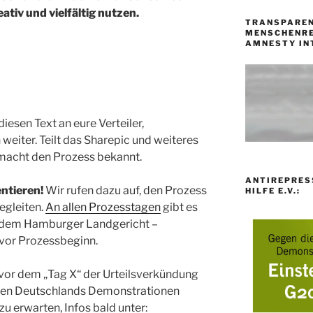
tiv und vielfältig nutzen.
TRANSPAREN
MENSCHENRE
AMNESTY IN
diesen Text an eure Verteiler,
weiter. Teilt das Sharepic und weiteres
 macht den Prozess bekannt.
ANTIREPRES
ntieren!
Wir rufen dazu auf, den Prozess
HILFE E.V.:
egleiten.
An allen Prozesstagen
gibt es
dem Hamburger Landgericht –
 vor Prozessbeginn.
or dem „Tag X“ der Urteilsverkündung
ten Deutschlands Demonstrationen
i zu erwarten, Infos bald unter: