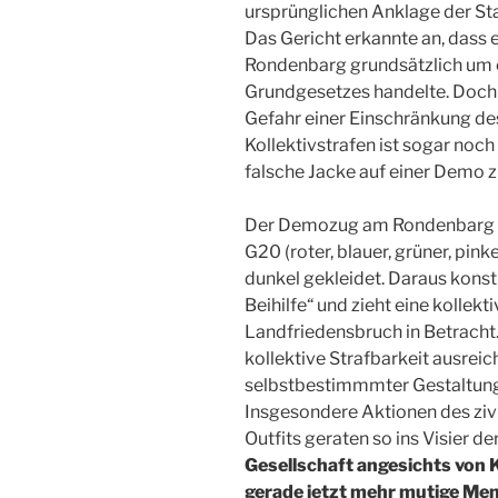
ursprünglichen Anklage der Sta
Das Gericht erkannte an, dass 
Rondenbarg grundsätzlich um 
Grundgesetzes handelte. Doch 
Gefahr einer Einschränkung d
Kollektivstrafen ist sogar noc
falsche Jacke auf einer Demo
Der Demozug am Rondenbarg wa
G20 (roter, blauer, grüner, pin
dunkel gekleidet. Daraus konstr
Beihilfe“ und zieht eine kollek
Landfriedensbruch in Betracht.
kollektive Strafbarkeit ausreic
selbstbestimmmter Gestaltun
Insgesondere Aktionen des ziv
Outfits geraten so ins Visier der
Gesellschaft angesichts von 
gerade jetzt mehr mutige Me