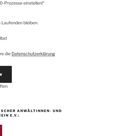
0-Prozesse einstellen!“
m Laufenden bleiben.
lbst
ere die
Datenschutzerklärung
w
ften
ISCHER ANWÄLTINNEN- UND
IN E.V.: