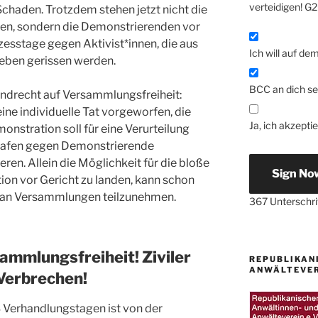
verteidigen! G2
Schaden. Trotzdem stehen jetzt nicht die
en, sondern die Demonstrierenden vor
zesstage gegen Aktivist*innen, die aus
Ich will auf de
leben gerissen werden.
BCC an dich se
ndrecht auf Versammlungsfreiheit:
ne individuelle Tat vorgeworfen, die
Ja, ich akzepti
nstration soll für eine Verurteilung
trafen gegen Demonstrierende
ren. Allein die Möglichkeit für die bloße
Sign No
ion vor Gericht zu landen, kann schon
 an Versammlungen teilzunehmen.
367
Unterschri
ammlungsfreiheit! Ziviler
REPUBLIKAN
ANWÄLTEVERE
Verbrechen!
 Verhandlungstagen ist von der