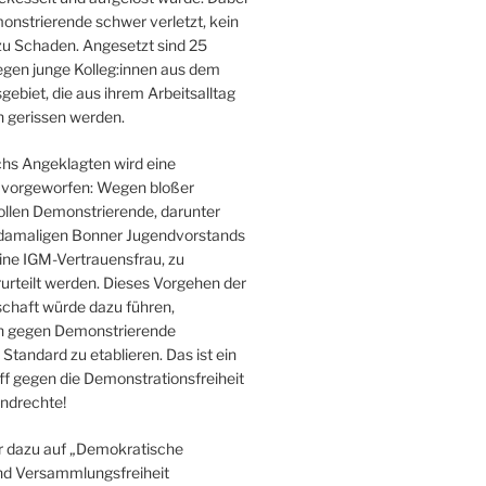
onstrierende schwer verletzt, kein
u Schaden. Angesetzt sind 25
gen junge Kolleg:innen aus dem
ebiet, die aus ihrem Arbeitsalltag
n gerissen werden.
hs Angeklagten wird eine
at vorgeworfen: Wegen bloßer
llen Demonstrierende, darunter
 damaligen Bonner Jugendvorstands
eine IGM-Vertrauensfrau, zu
urteilt werden. Dieses Vorgehen der
chaft würde dazu führen,
en gegen Demonstrierende
tandard zu etablieren. Das ist ein
ff gegen die Demonstrationsfreiheit
ndrechte!
r dazu auf „Demokratische
nd Versammlungsfreiheit