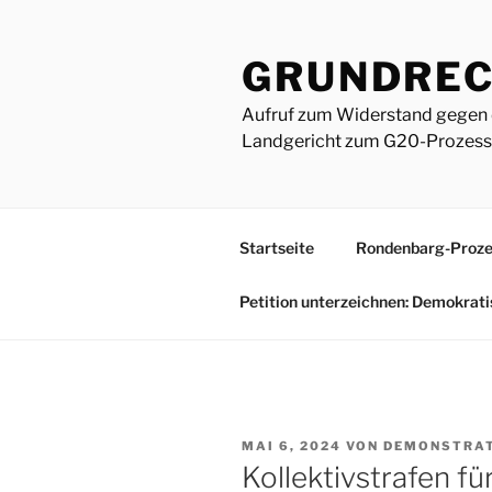
Zum
Inhalt
GRUNDREC
springen
Aufruf zum Widerstand gegen 
Landgericht zum G20-Prozess 
Startseite
Rondenbarg-Proze
Petition unterzeichnen: Demokrat
VERÖFFENTLICHT
MAI 6, 2024
VON
DEMONSTRA
AM
Kollektivstrafen f