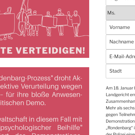
Am 18. Januar
Landgericht er
Zusammenhang 
Mehr als sechs
gegen Teilnehm
Demonstration e
„Rondenbarg“ i
der Polizei ein