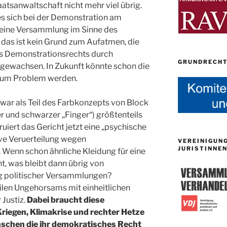
atsanwaltschaft nicht mehr viel übrig.
es sich bei der Demonstration am
eine Versammlung im Sinne des
das ist kein Grund zum Aufatmen, die
es Demonstrationsrechts durch
GRUNDRECHT
h gewachsen. In Zukunft könnte schon die
 zum Problem werden.
r als Teil des Farbkonzepts von Block
ker und schwarzer „Finger“) größtenteils
uiert das Gericht jetzt eine „psychische
tive Veruerteilung wegen
VEREINIGUN
JURISTINNEN
 Wenn schon ähnliche Kleidung für eine
ht, was bleibt dann übrig von
g politischer Versammlungen?
ilen Ungehorsams mit einheitlichen
 Justiz.
Dabei braucht diese
Kriegen, Klimakrise und rechter Hetze
nschen die ihr demokratisches Recht